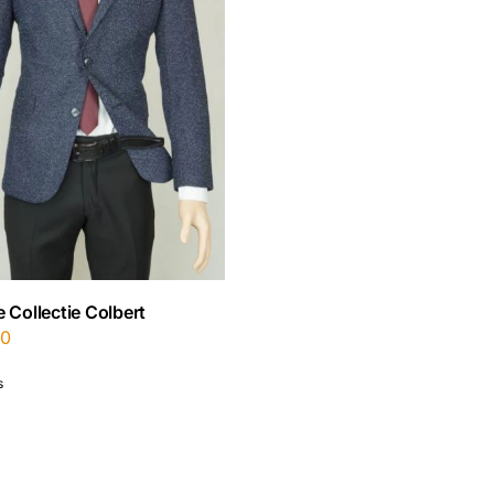
 Collectie Colbert
00
s