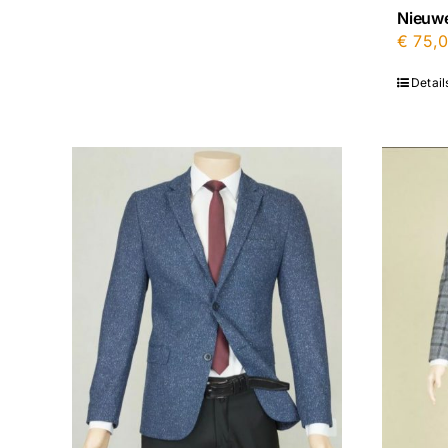
Nieuwe
€
75,
Detail