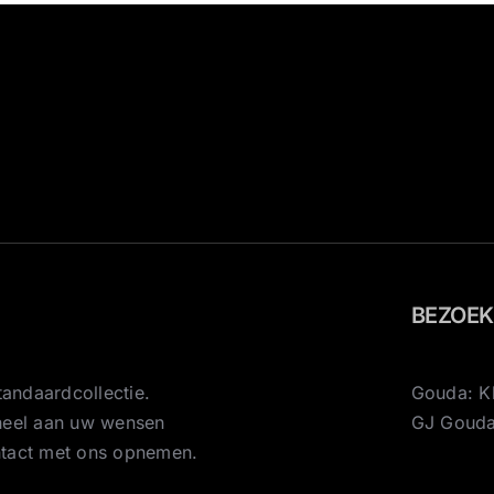
BEZOE
andaardcollectie.
Gouda: K
eheel aan uw wensen
GJ Goud
ntact met ons opnemen.