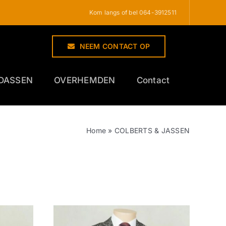
Kom langs of bel 064-3912511
NEEM CONTACT OP
DASSEN
OVERHEMDEN
Contact
Home
»
COLBERTS & JASSEN