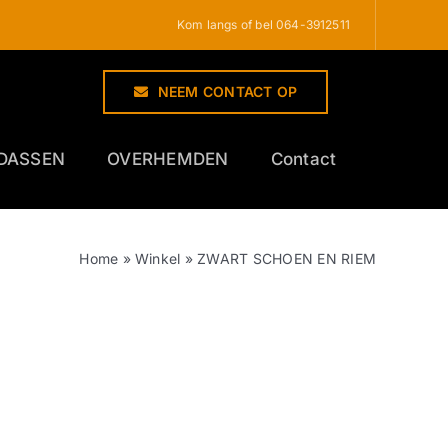
Kom langs of bel 064-3912511
NEEM CONTACT OP
DASSEN
OVERHEMDEN
Contact
Home
»
Winkel
»
ZWART SCHOEN EN RIEM