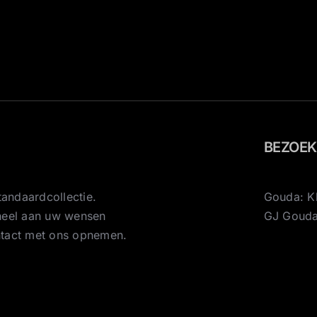
BEZOE
andaardcollectie.
Gouda: K
eheel aan uw wensen
GJ Goud
ntact met ons opnemen.