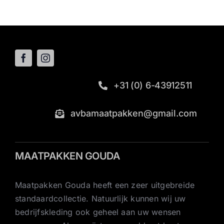
+31 (0) 6-43912511
avbamaatpakken@gmail.com
MAATPAKKEN GOUDA
Maatpakken Gouda heeft een zeer uitgebreide
standaardcollectie. Natuurlijk kunnen wij uw
bedrijfskleding ook geheel aan uw wensen