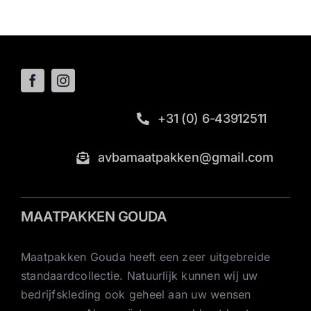
+31 (0) 6-43912511
avbamaatpakken@gmail.com
MAATPAKKEN GOUDA
Maatpakken Gouda heeft een zeer uitgebreide
standaardcollectie. Natuurlijk kunnen wij uw
bedrijfskleding ook geheel aan uw wensen