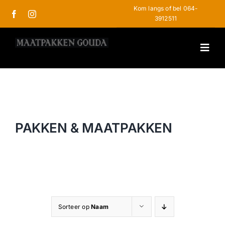
Ga
Kom langs of bel 064-
naar
3912511
inhoud
COLBERTS & JASSEN
PAKKEN & MAATPAKKEN
PAKKEN & MAATPAKKEN
TROUWPAK
SCHOENEN
STROPDASSEN
Sorteer op
Naam
OVERHEMDEN